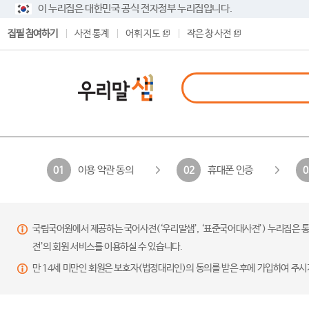
이 누리집은 대한민국 공식 전자정부 누리집입니다.
집필 참여하기
사전 통계
어휘 지도
작은 창 사전
이용 약관 동의
휴대폰 인증
01
02
0
국립국어원에서 제공하는 국어사전(‘우리말샘’, ‘표준국어대사전’) 누리집은 통
전’의 회원 서비스를 이용하실 수 있습니다.
만 14세 미만인 회원은 보호자(법정대리인)의 동의를 받은 후에 가입하여 주시