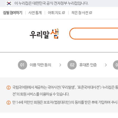
이 누리집은 대한민국 공식 전자정부 누리집입니다.
집필 참여하기
사전 통계
어휘 지도
작은 창 사전
이용 약관 동의
휴대폰 인증
01
02
0
국립국어원에서 제공하는 국어사전(‘우리말샘’, ‘표준국어대사전’) 누리집은 통
전’의 회원 서비스를 이용하실 수 있습니다.
만 14세 미만인 회원은 보호자(법정대리인)의 동의를 받은 후에 가입하여 주시