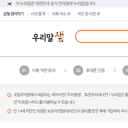
이 누리집은 대한민국 공식 전자정부 누리집입니다.
집필 참여하기
사전 통계
어휘 지도
작은 창 사전
이용 약관 동의
휴대폰 인증
01
02
0
국립국어원에서 제공하는 국어사전(‘우리말샘’, ‘표준국어대사전’) 누리집은 통
전’의 회원 서비스를 이용하실 수 있습니다.
만 14세 미만인 회원은 보호자(법정대리인)의 동의를 받은 후에 가입하여 주시