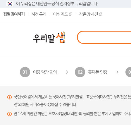
이 누리집은 대한민국 공식 전자정부 누리집입니다.
집필 참여하기
사전 통계
어휘 지도
작은 창 사전
이용 약관 동의
휴대폰 인증
01
02
0
국립국어원에서 제공하는 국어사전(‘우리말샘’, ‘표준국어대사전’) 누리집은 통
전’의 회원 서비스를 이용하실 수 있습니다.
만 14세 미만인 회원은 보호자(법정대리인)의 동의를 받은 후에 가입하여 주시