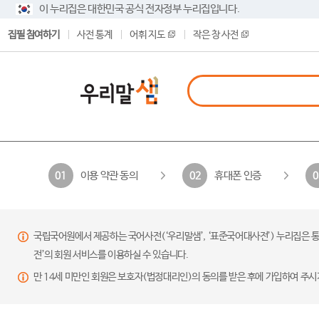
이 누리집은 대한민국 공식 전자정부 누리집입니다.
집필 참여하기
사전 통계
어휘 지도
작은 창 사전
이용 약관 동의
휴대폰 인증
01
02
0
국립국어원에서 제공하는 국어사전(‘우리말샘’, ‘표준국어대사전’) 누리집은 통
전’의 회원 서비스를 이용하실 수 있습니다.
만 14세 미만인 회원은 보호자(법정대리인)의 동의를 받은 후에 가입하여 주시