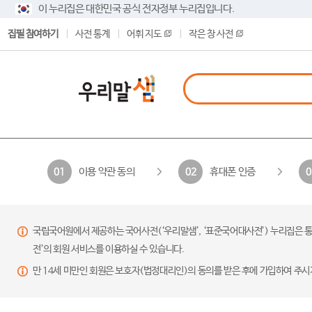
이 누리집은 대한민국 공식 전자정부 누리집입니다.
집필 참여하기
사전 통계
어휘 지도
작은 창 사전
이용 약관 동의
휴대폰 인증
01
02
0
국립국어원에서 제공하는 국어사전(‘우리말샘’, ‘표준국어대사전’) 누리집은 통
전’의 회원 서비스를 이용하실 수 있습니다.
만 14세 미만인 회원은 보호자(법정대리인)의 동의를 받은 후에 가입하여 주시