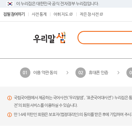
이 누리집은 대한민국 공식 전자정부 누리집입니다.
집필 참여하기
사전 통계
어휘 지도
작은 창 사전
이용 약관 동의
휴대폰 인증
01
02
0
국립국어원에서 제공하는 국어사전(‘우리말샘’, ‘표준국어대사전’) 누리집은 통
전’의 회원 서비스를 이용하실 수 있습니다.
만 14세 미만인 회원은 보호자(법정대리인)의 동의를 받은 후에 가입하여 주시