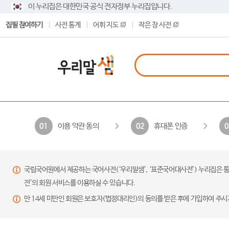
이 누리집은 대한민국 공식 전자정부 누리집입니다.
집필 참여하기
사전 통계
어휘 지도
작은 창 사전
이용 약관 동의
휴대폰 인증
01
02
0
국립국어원에서 제공하는 국어사전(‘우리말샘’, ‘표준국어대사전’) 누리집은 통
전’의 회원 서비스를 이용하실 수 있습니다.
만 14세 미만인 회원은 보호자(법정대리인)의 동의를 받은 후에 가입하여 주시