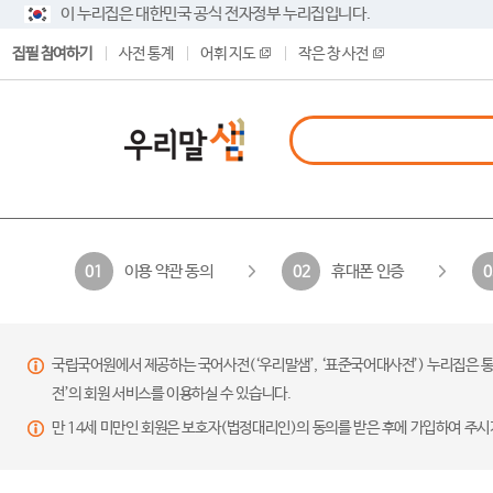
이 누리집은 대한민국 공식 전자정부 누리집입니다.
집필 참여하기
사전 통계
어휘 지도
작은 창 사전
이용 약관 동의
휴대폰 인증
01
02
0
국립국어원에서 제공하는 국어사전(‘우리말샘’, ‘표준국어대사전’) 누리집은 통
전’의 회원 서비스를 이용하실 수 있습니다.
만 14세 미만인 회원은 보호자(법정대리인)의 동의를 받은 후에 가입하여 주시