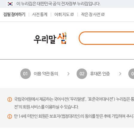
이 누리집은 대한민국 공식 전자정부 누리집입니다.
집필 참여하기
사전 통계
어휘 지도
작은 창 사전
이용 약관 동의
휴대폰 인증
01
02
0
국립국어원에서 제공하는 국어사전(‘우리말샘’, ‘표준국어대사전’) 누리집은 통
전’의 회원 서비스를 이용하실 수 있습니다.
만 14세 미만인 회원은 보호자(법정대리인)의 동의를 받은 후에 가입하여 주시