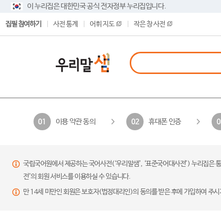
이 누리집은 대한민국 공식 전자정부 누리집입니다.
집필 참여하기
사전 통계
어휘 지도
작은 창 사전
이용 약관 동의
휴대폰 인증
01
02
0
국립국어원에서 제공하는 국어사전(‘우리말샘’, ‘표준국어대사전’) 누리집은 통
전’의 회원 서비스를 이용하실 수 있습니다.
만 14세 미만인 회원은 보호자(법정대리인)의 동의를 받은 후에 가입하여 주시