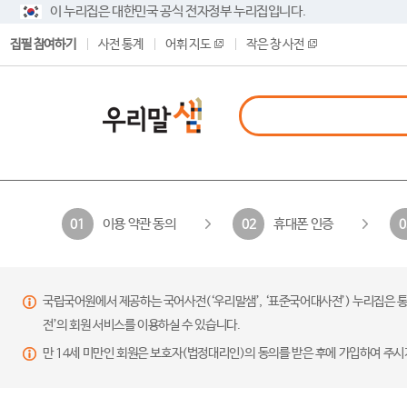
이 누리집은 대한민국 공식 전자정부 누리집입니다.
집필 참여하기
사전 통계
어휘 지도
작은 창 사전
이용 약관 동의
휴대폰 인증
01
02
0
국립국어원에서 제공하는 국어사전(‘우리말샘’, ‘표준국어대사전’) 누리집은 통
전’의 회원 서비스를 이용하실 수 있습니다.
만 14세 미만인 회원은 보호자(법정대리인)의 동의를 받은 후에 가입하여 주시