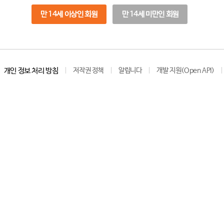
만 14세 이상인 회원
만 14세 미만인 회원
개인 정보 처리 방침
저작권 정책
알립니다
개발 지원(Open API)