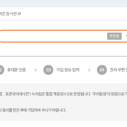
작은 창 사전
옛한글
휴대폰 인증
가입 정보 입력
전자 우편 
2
03
04
 ‘표준국어대사전’) 누리집은 통합 계정(ID)으로 운영됩니다. ‘우리말샘’의 회원으로 
의 동의를 받은 후에 가입하여 주시기 바랍니다.