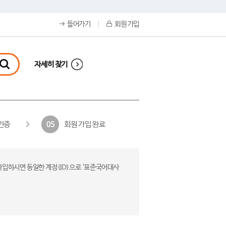
들어가기
회원 가입
자세히 찾기
인증
회원 가입 완료
05
가입하시면 동일한 계정(ID)으로 ‘표준국어대사