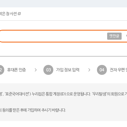
작은 창 사전
옛한글
휴대폰 인증
가입 정보 입력
전자 우편 
2
03
04
 ‘표준국어대사전’) 누리집은 통합 계정(ID)으로 운영됩니다. ‘우리말샘’의 회원으로 
의 동의를 받은 후에 가입하여 주시기 바랍니다.