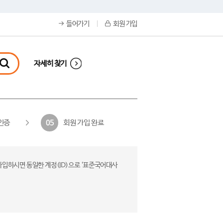
들어가기
회원 가입
자세히 찾기
인증
회원 가입 완료
05
가입하시면 동일한 계정(ID)으로 ‘표준국어대사