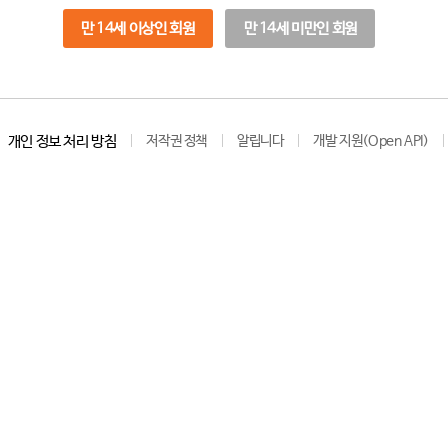
만 14세 이상인 회원
만 14세 미만인 회원
개인 정보 처리 방침
저작권 정책
알립니다
개발 지원(Open API)