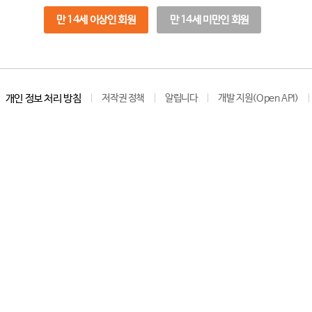
만 14세 이상인 회원
만 14세 미만인 회원
개인 정보 처리 방침
저작권 정책
알립니다
개발 지원(Open API)