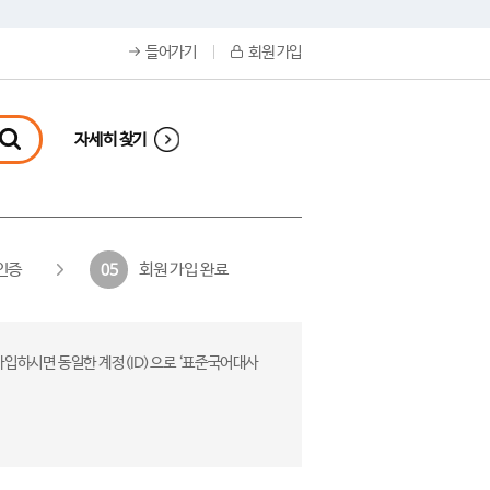
들어가기
회원 가입
자세히 찾기
인증
회원 가입 완료
05
가입하시면 동일한 계정(ID)으로 ‘표준국어대사