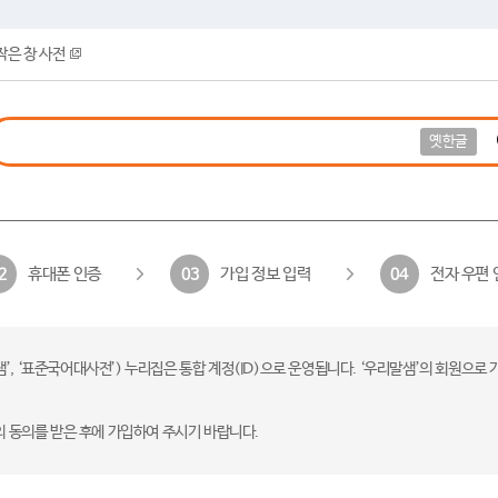
작은 창 사전
옛한글
휴대폰 인증
가입 정보 입력
전자 우편 
2
03
04
 ‘표준국어대사전’) 누리집은 통합 계정(ID)으로 운영됩니다. ‘우리말샘’의 회원으로 
의 동의를 받은 후에 가입하여 주시기 바랍니다.