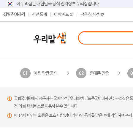
이 누리집은 대한민국 공식 전자정부 누리집입니다.
집필 참여하기
사전 통계
어휘 지도
작은 창 사전
이용 약관 동의
휴대폰 인증
01
02
0
국립국어원에서 제공하는 국어사전(‘우리말샘’, ‘표준국어대사전’) 누리집은 통
전’의 회원 서비스를 이용하실 수 있습니다.
만 14세 미만인 회원은 보호자(법정대리인)의 동의를 받은 후에 가입하여 주시