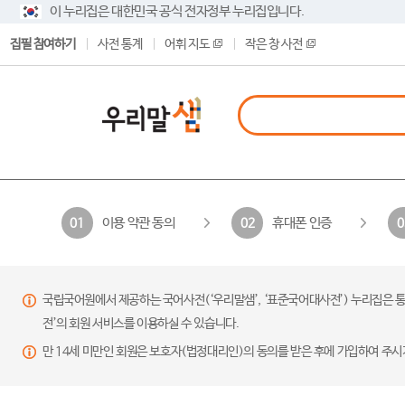
이 누리집은 대한민국 공식 전자정부 누리집입니다.
집필 참여하기
사전 통계
어휘 지도
작은 창 사전
이용 약관 동의
휴대폰 인증
01
02
0
국립국어원에서 제공하는 국어사전(‘우리말샘’, ‘표준국어대사전’) 누리집은 통
전’의 회원 서비스를 이용하실 수 있습니다.
만 14세 미만인 회원은 보호자(법정대리인)의 동의를 받은 후에 가입하여 주시