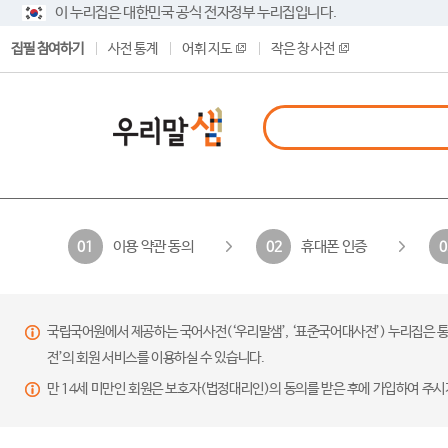
이 누리집은 대한민국 공식 전자정부 누리집입니다.
집필 참여하기
사전 통계
어휘 지도
작은 창 사전
이용 약관 동의
휴대폰 인증
01
02
0
국립국어원에서 제공하는 국어사전(‘우리말샘’, ‘표준국어대사전’) 누리집은 통
전’의 회원 서비스를 이용하실 수 있습니다.
만 14세 미만인 회원은 보호자(법정대리인)의 동의를 받은 후에 가입하여 주시