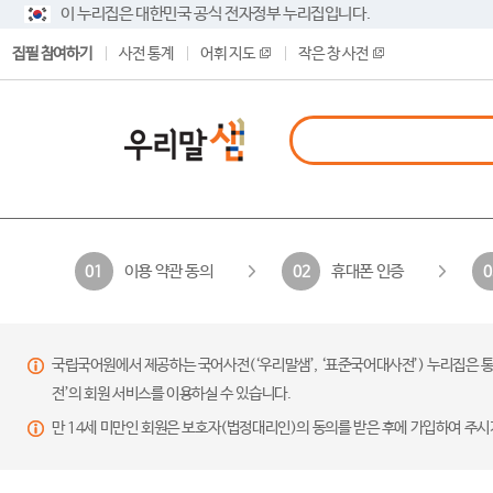
이 누리집은 대한민국 공식 전자정부 누리집입니다.
집필 참여하기
사전 통계
어휘 지도
작은 창 사전
이용 약관 동의
휴대폰 인증
01
02
0
국립국어원에서 제공하는 국어사전(‘우리말샘’, ‘표준국어대사전’) 누리집은 통
전’의 회원 서비스를 이용하실 수 있습니다.
만 14세 미만인 회원은 보호자(법정대리인)의 동의를 받은 후에 가입하여 주시