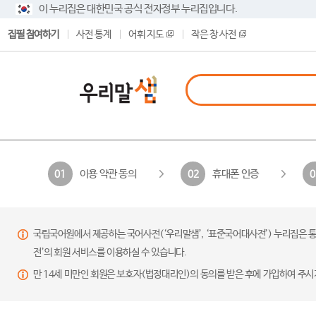
이 누리집은 대한민국 공식 전자정부 누리집입니다.
집필 참여하기
사전 통계
어휘 지도
작은 창 사전
이용 약관 동의
휴대폰 인증
01
02
0
국립국어원에서 제공하는 국어사전(‘우리말샘’, ‘표준국어대사전’) 누리집은 통
전’의 회원 서비스를 이용하실 수 있습니다.
만 14세 미만인 회원은 보호자(법정대리인)의 동의를 받은 후에 가입하여 주시