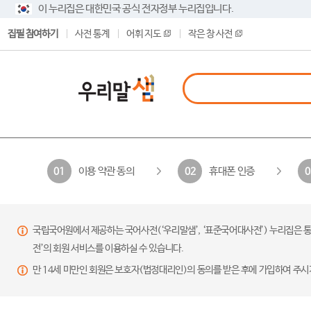
이 누리집은 대한민국 공식 전자정부 누리집입니다.
집필 참여하기
사전 통계
어휘 지도
작은 창 사전
이용 약관 동의
휴대폰 인증
01
02
0
국립국어원에서 제공하는 국어사전(‘우리말샘’, ‘표준국어대사전’) 누리집은 통
전’의 회원 서비스를 이용하실 수 있습니다.
만 14세 미만인 회원은 보호자(법정대리인)의 동의를 받은 후에 가입하여 주시