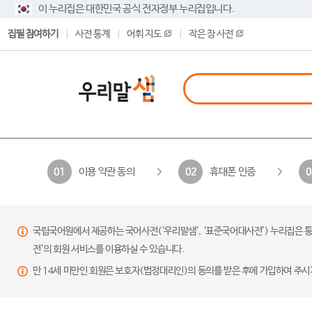
이 누리집은 대한민국 공식 전자정부 누리집입니다.
집필 참여하기
사전 통계
어휘 지도
작은 창 사전
이용 약관 동의
휴대폰 인증
01
02
0
국립국어원에서 제공하는 국어사전(‘우리말샘’, ‘표준국어대사전’) 누리집은 통
전’의 회원 서비스를 이용하실 수 있습니다.
만 14세 미만인 회원은 보호자(법정대리인)의 동의를 받은 후에 가입하여 주시