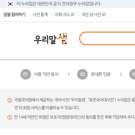
이 누리집은 대한민국 공식 전자정부 누리집입니다.
집필 참여하기
사전 통계
어휘 지도
작은 창 사전
이용 약관 동의
휴대폰 인증
01
02
0
국립국어원에서 제공하는 국어사전(‘우리말샘’, ‘표준국어대사전’) 누리집은 통
전’의 회원 서비스를 이용하실 수 있습니다.
만 14세 미만인 회원은 보호자(법정대리인)의 동의를 받은 후에 가입하여 주시