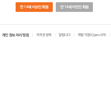
만 14세 이상인 회원
만 14세 미만인 회원
개인 정보 처리 방침
저작권 정책
알립니다
개발 지원(Open API)