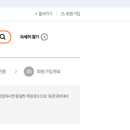
들어가기
회원 가입
자세히 찾기
인증
회원 가입 완료
05
가입하시면 동일한 계정(ID)으로 ‘표준국어대사