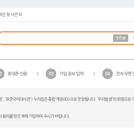
작은 창 사전
옛한글
휴대폰 인증
가입 정보 입력
전자 우편 
2
03
04
 ‘표준국어대사전’) 누리집은 통합 계정(ID)으로 운영됩니다. ‘우리말샘’의 회원으로 
의 동의를 받은 후에 가입하여 주시기 바랍니다.