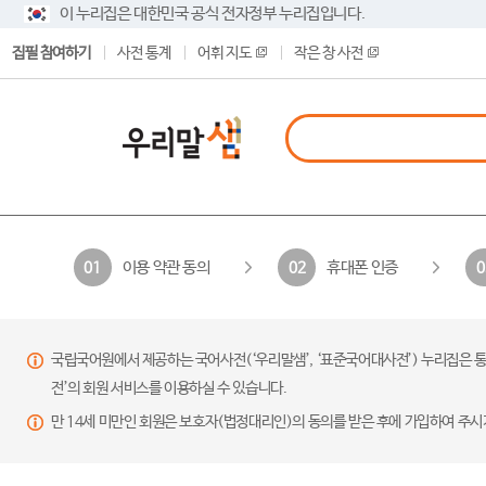
이 누리집은 대한민국 공식 전자정부 누리집입니다.
집필 참여하기
사전 통계
어휘 지도
작은 창 사전
이용 약관 동의
휴대폰 인증
01
02
0
국립국어원에서 제공하는 국어사전(‘우리말샘’, ‘표준국어대사전’) 누리집은 통
전’의 회원 서비스를 이용하실 수 있습니다.
만 14세 미만인 회원은 보호자(법정대리인)의 동의를 받은 후에 가입하여 주시