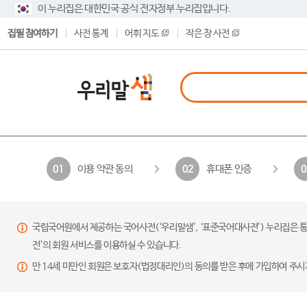
이 누리집은 대한민국 공식 전자정부 누리집입니다.
집필 참여하기
사전 통계
어휘 지도
작은 창 사전
이용 약관 동의
휴대폰 인증
01
02
0
국립국어원에서 제공하는 국어사전(‘우리말샘’, ‘표준국어대사전’) 누리집은 통
전’의 회원 서비스를 이용하실 수 있습니다.
만 14세 미만인 회원은 보호자(법정대리인)의 동의를 받은 후에 가입하여 주시