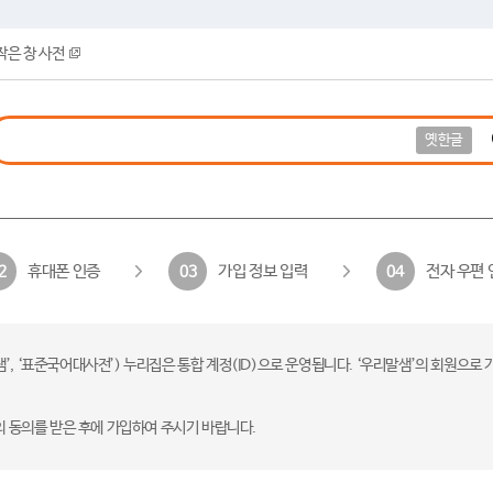
작은 창 사전
옛한글
휴대폰 인증
가입 정보 입력
전자 우편 
2
03
04
 ‘표준국어대사전’) 누리집은 통합 계정(ID)으로 운영됩니다. ‘우리말샘’의 회원으로 
의 동의를 받은 후에 가입하여 주시기 바랍니다.