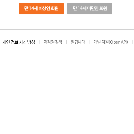
만 14세 이상인 회원
만 14세 미만인 회원
개인 정보 처리 방침
저작권 정책
알립니다
개발 지원(Open API)