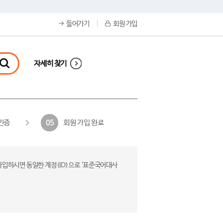
들어가기
회원 가입
자세히 찾기
인증
회원 가입 완료
05
가입하시면 동일한 계정(ID)으로 ‘표준국어대사