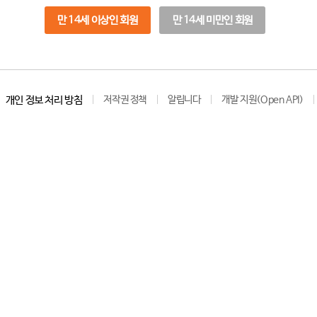
만 14세 이상인 회원
만 14세 미만인 회원
개인 정보 처리 방침
저작권 정책
알립니다
개발 지원(Open API)