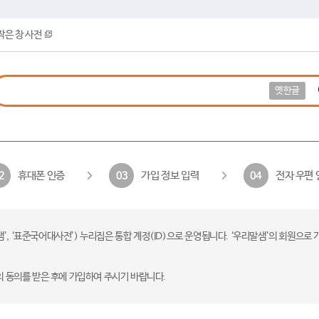
작은 창 사전
옛한글
휴대폰 인증
가입 정보 입력
전자 우편 
2
03
04
 ‘표준국어대사전’) 누리집은 통합 계정(ID)으로 운영됩니다. ‘우리말샘’의 회원으로 
의 동의를 받은 후에 가입하여 주시기 바랍니다.