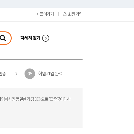
들어가기
회원 가입
자세히 찾기
인증
회원 가입 완료
05
가입하시면 동일한 계정(ID)으로 ‘표준국어대사