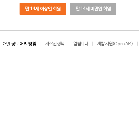
만 14세 이상인 회원
만 14세 미만인 회원
개인 정보 처리 방침
저작권 정책
알립니다
개발 지원(Open API)