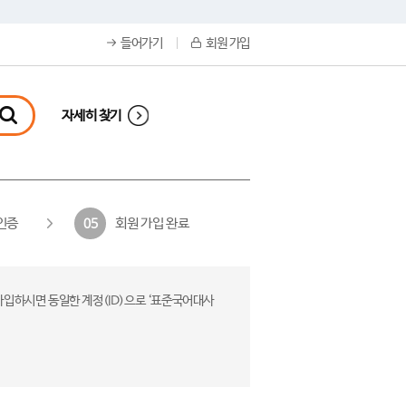
들어가기
회원 가입
자세히 찾기
인증
회원 가입 완료
05
가입하시면 동일한 계정(ID)으로 ‘표준국어대사