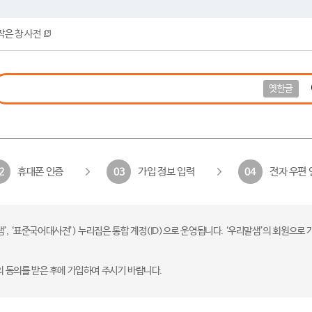
작은 창 사전
옛한글
휴대폰 인증
가입 정보 입력
전자 우편 
2
03
04
 ‘표준국어대사전’) 누리집은 통합 계정(ID)으로 운영됩니다. ‘우리말샘’의 회원으로 
의 동의를 받은 후에 가입하여 주시기 바랍니다.