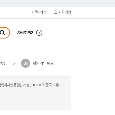
들어가기
회원 가입
자세히 찾기
인증
회원 가입 완료
05
가입하시면 동일한 계정(ID)으로 ‘표준국어대사