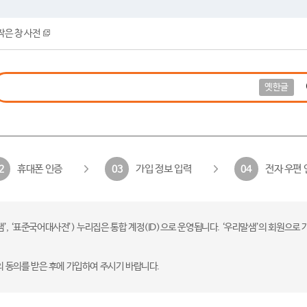
작은 창 사전
옛한글
휴대폰 인증
가입 정보 입력
전자 우편 
2
03
04
 ‘표준국어대사전’) 누리집은 통합 계정(ID)으로 운영됩니다. ‘우리말샘’의 회원으로 
의 동의를 받은 후에 가입하여 주시기 바랍니다.