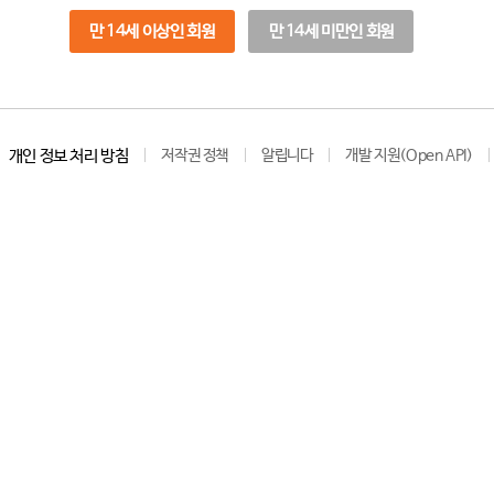
만 14세 이상인 회원
만 14세 미만인 회원
개인 정보 처리 방침
저작권 정책
알립니다
개발 지원(Open API)