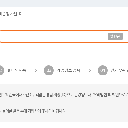
작은 창 사전
옛한글
휴대폰 인증
가입 정보 입력
전자 우편 
2
03
04
 ‘표준국어대사전’) 누리집은 통합 계정(ID)으로 운영됩니다. ‘우리말샘’의 회원으로 
의 동의를 받은 후에 가입하여 주시기 바랍니다.