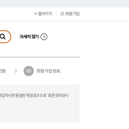
들어가기
회원 가입
자세히 찾기
인증
회원 가입 완료
05
가입하시면 동일한 계정(ID)으로 ‘표준국어대사