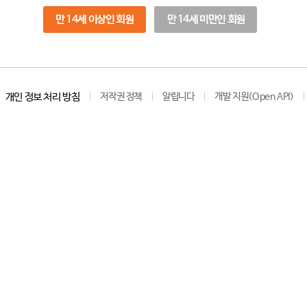
만 14세 이상인 회원
만 14세 미만인 회원
개인 정보 처리 방침
저작권 정책
알립니다
개발 지원(Open API)