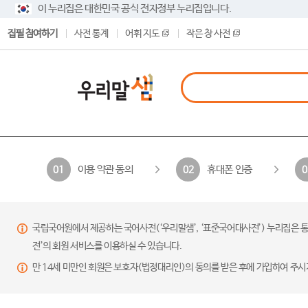
이 누리집은 대한민국 공식 전자정부 누리집입니다.
집필 참여하기
사전 통계
어휘 지도
작은 창 사전
이용 약관 동의
휴대폰 인증
01
02
0
국립국어원에서 제공하는 국어사전(‘우리말샘’, ‘표준국어대사전’) 누리집은 통
전’의 회원 서비스를 이용하실 수 있습니다.
만 14세 미만인 회원은 보호자(법정대리인)의 동의를 받은 후에 가입하여 주시