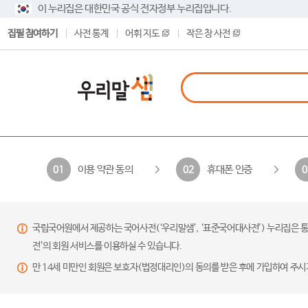
이 누리집은 대한민국 공식 전자정부 누리집입니다.
집필 참여하기
사전 통계
어휘 지도
작은 창 사전
이용 약관 동의
휴대폰 인증
01
02
0
국립국어원에서 제공하는 국어사전(‘우리말샘’, ‘표준국어대사전’) 누리집은 통
전’의 회원 서비스를 이용하실 수 있습니다.
만 14세 미만인 회원은 보호자(법정대리인)의 동의를 받은 후에 가입하여 주시