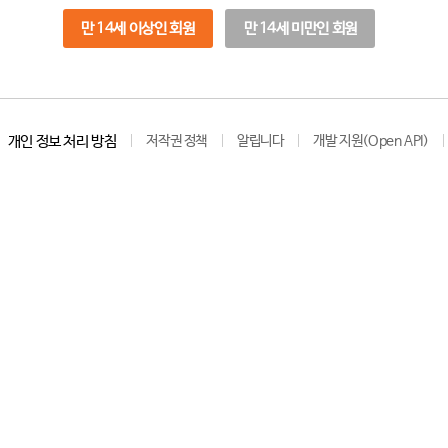
만 14세 이상인 회원
만 14세 미만인 회원
개인 정보 처리 방침
저작권 정책
알립니다
개발 지원(Open API)