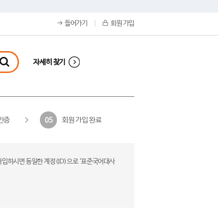
들어가기
회원 가입
자세히 찾기
인증
회원 가입 완료
05
가입하시면 동일한 계정(ID)으로 ‘표준국어대사