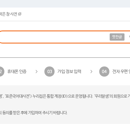
작은 창 사전
옛한글
휴대폰 인증
가입 정보 입력
전자 우편 
2
03
04
 ‘표준국어대사전’) 누리집은 통합 계정(ID)으로 운영됩니다. ‘우리말샘’의 회원으로 
의 동의를 받은 후에 가입하여 주시기 바랍니다.