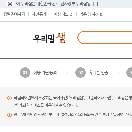
이 누리집은 대한민국 공식 전자정부 누리집입니다.
집필 참여하기
사전 통계
어휘 지도
작은 창 사전
이용 약관 동의
휴대폰 인증
01
02
0
국립국어원에서 제공하는 국어사전(‘우리말샘’, ‘표준국어대사전’) 누리집은 통
전’의 회원 서비스를 이용하실 수 있습니다.
만 14세 미만인 회원은 보호자(법정대리인)의 동의를 받은 후에 가입하여 주시