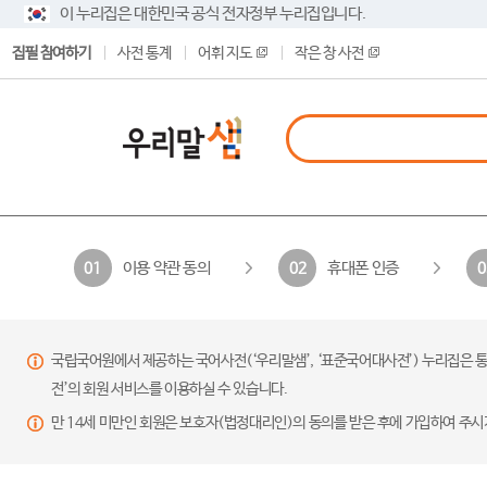
이 누리집은 대한민국 공식 전자정부 누리집입니다.
집필 참여하기
사전 통계
어휘 지도
작은 창 사전
이용 약관 동의
휴대폰 인증
01
02
0
국립국어원에서 제공하는 국어사전(‘우리말샘’, ‘표준국어대사전’) 누리집은 통
전’의 회원 서비스를 이용하실 수 있습니다.
만 14세 미만인 회원은 보호자(법정대리인)의 동의를 받은 후에 가입하여 주시