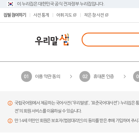
이 누리집은 대한민국 공식 전자정부 누리집입니다.
집필 참여하기
사전 통계
어휘 지도
작은 창 사전
이용 약관 동의
휴대폰 인증
01
02
0
국립국어원에서 제공하는 국어사전(‘우리말샘’, ‘표준국어대사전’) 누리집은 통
전’의 회원 서비스를 이용하실 수 있습니다.
만 14세 미만인 회원은 보호자(법정대리인)의 동의를 받은 후에 가입하여 주시