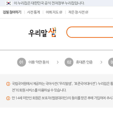
이 누리집은 대한민국 공식 전자정부 누리집입니다.
집필 참여하기
사전 통계
어휘 지도
작은 창 사전
이용 약관 동의
휴대폰 인증
01
02
0
국립국어원에서 제공하는 국어사전(‘우리말샘’, ‘표준국어대사전’) 누리집은 통
전’의 회원 서비스를 이용하실 수 있습니다.
만 14세 미만인 회원은 보호자(법정대리인)의 동의를 받은 후에 가입하여 주시