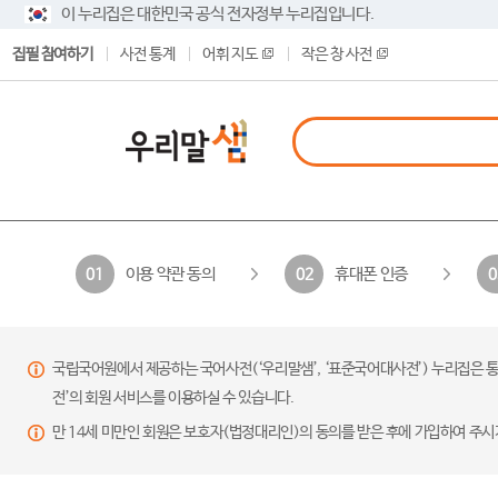
이 누리집은 대한민국 공식 전자정부 누리집입니다.
집필 참여하기
사전 통계
어휘 지도
작은 창 사전
이용 약관 동의
휴대폰 인증
01
02
0
국립국어원에서 제공하는 국어사전(‘우리말샘’, ‘표준국어대사전’) 누리집은 통
전’의 회원 서비스를 이용하실 수 있습니다.
만 14세 미만인 회원은 보호자(법정대리인)의 동의를 받은 후에 가입하여 주시