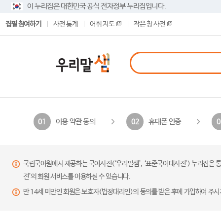
이 누리집은 대한민국 공식 전자정부 누리집입니다.
집필 참여하기
사전 통계
어휘 지도
작은 창 사전
이용 약관 동의
휴대폰 인증
01
02
0
국립국어원에서 제공하는 국어사전(‘우리말샘’, ‘표준국어대사전’) 누리집은 통
전’의 회원 서비스를 이용하실 수 있습니다.
만 14세 미만인 회원은 보호자(법정대리인)의 동의를 받은 후에 가입하여 주시