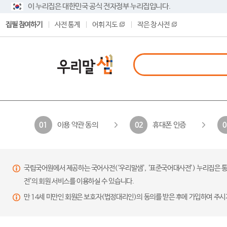
이 누리집은 대한민국 공식 전자정부 누리집입니다.
집필 참여하기
사전 통계
어휘 지도
작은 창 사전
이용 약관 동의
휴대폰 인증
01
02
0
국립국어원에서 제공하는 국어사전(‘우리말샘’, ‘표준국어대사전’) 누리집은 통
전’의 회원 서비스를 이용하실 수 있습니다.
만 14세 미만인 회원은 보호자(법정대리인)의 동의를 받은 후에 가입하여 주시