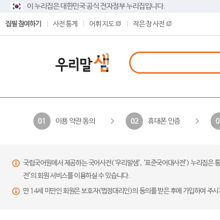
이 누리집은 대한민국 공식 전자정부 누리집입니다.
집필 참여하기
사전 통계
어휘 지도
작은 창 사전
이용 약관 동의
휴대폰 인증
01
02
0
국립국어원에서 제공하는 국어사전(‘우리말샘’, ‘표준국어대사전’) 누리집은 통
전’의 회원 서비스를 이용하실 수 있습니다.
만 14세 미만인 회원은 보호자(법정대리인)의 동의를 받은 후에 가입하여 주시