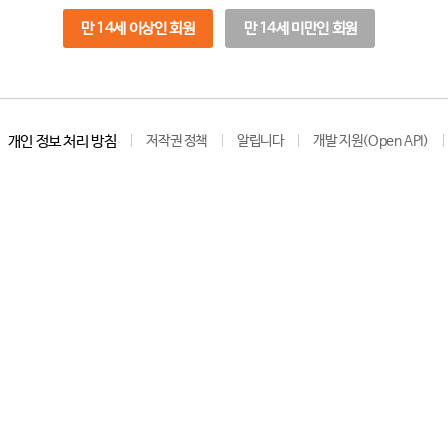
만 14세 이상인 회원
만 14세 미만인 회원
개인 정보 처리 방침
저작권 정책
알립니다
개발 지원(Open API)