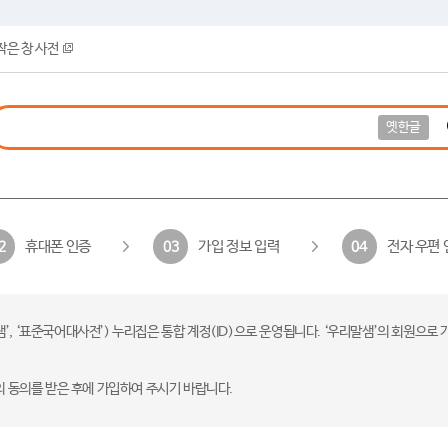
작은 창 사전
옛한글
휴대폰 인증
가입 정보 입력
전자 우편 
2
03
04
 ‘표준국어대사전’) 누리집은 통합 계정(ID)으로 운영됩니다. ‘우리말샘’의 회원으로 
의 동의를 받은 후에 가입하여 주시기 바랍니다.