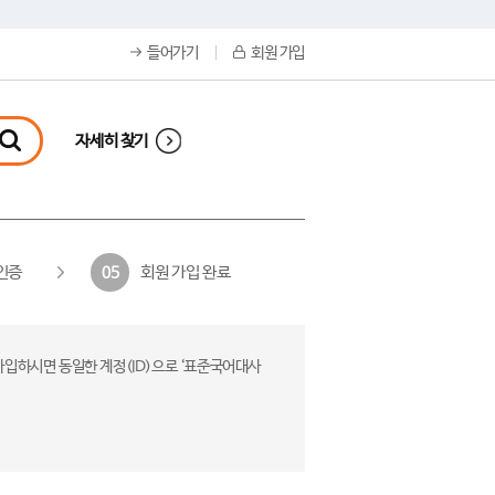
들어가기
회원 가입
자세히 찾기
인증
회원 가입 완료
05
가입하시면 동일한 계정(ID)으로 ‘표준국어대사