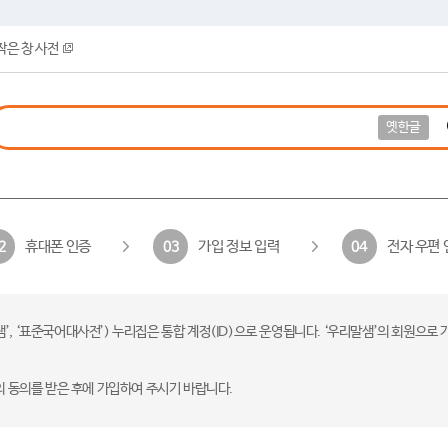
작은 창 사전
옛한글
휴대폰 인증
가입 정보 입력
전자 우편 
2
03
04
 ‘표준국어대사전’) 누리집은 통합 계정(ID)으로 운영됩니다. ‘우리말샘’의 회원으로 
의 동의를 받은 후에 가입하여 주시기 바랍니다.