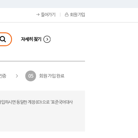
들어가기
회원 가입
자세히 찾기
인증
회원 가입 완료
05
가입하시면 동일한 계정(ID)으로 ‘표준국어대사