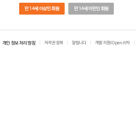
만 14세 이상인 회원
만 14세 미만인 회원
개인 정보 처리 방침
저작권 정책
알립니다
개발 지원(Open API)