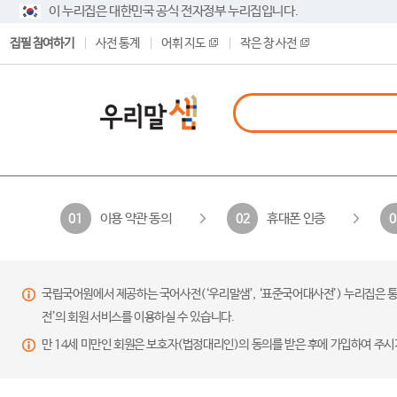
이 누리집은 대한민국 공식 전자정부 누리집입니다.
집필 참여하기
사전 통계
어휘 지도
작은 창 사전
이용 약관 동의
휴대폰 인증
01
02
0
국립국어원에서 제공하는 국어사전(‘우리말샘’, ‘표준국어대사전’) 누리집은 통
전’의 회원 서비스를 이용하실 수 있습니다.
만 14세 미만인 회원은 보호자(법정대리인)의 동의를 받은 후에 가입하여 주시