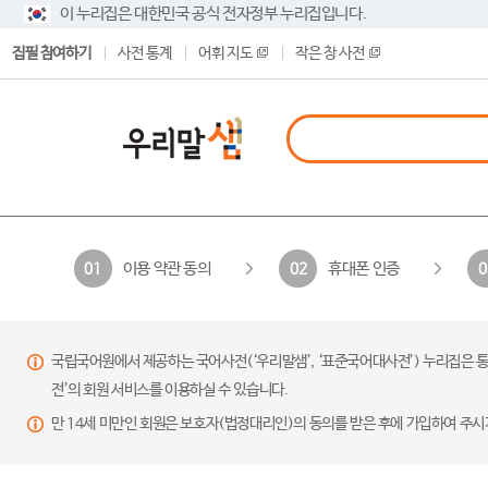
이 누리집은 대한민국 공식 전자정부 누리집입니다.
집필 참여하기
사전 통계
어휘 지도
작은 창 사전
이용 약관 동의
휴대폰 인증
01
02
0
국립국어원에서 제공하는 국어사전(‘우리말샘’, ‘표준국어대사전’) 누리집은 통
전’의 회원 서비스를 이용하실 수 있습니다.
만 14세 미만인 회원은 보호자(법정대리인)의 동의를 받은 후에 가입하여 주시