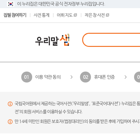
이 누리집은 대한민국 공식 전자정부 누리집입니다.
집필 참여하기
사전 통계
어휘 지도
작은 창 사전
이용 약관 동의
휴대폰 인증
01
02
0
국립국어원에서 제공하는 국어사전(‘우리말샘’, ‘표준국어대사전’) 누리집은 통
전’의 회원 서비스를 이용하실 수 있습니다.
만 14세 미만인 회원은 보호자(법정대리인)의 동의를 받은 후에 가입하여 주시