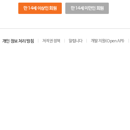
만 14세 이상인 회원
만 14세 미만인 회원
개인 정보 처리 방침
저작권 정책
알립니다
개발 지원(Open API)