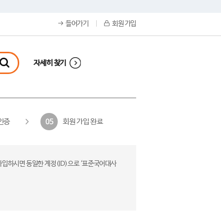
들어가기
회원 가입
자세히 찾기
인증
회원 가입 완료
05
가입하시면 동일한 계정(ID)으로 ‘표준국어대사