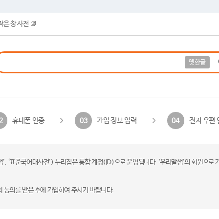
작은 창 사전
옛한글
휴대폰 인증
가입 정보 입력
전자 우편 
2
03
04
 ‘표준국어대사전’) 누리집은 통합 계정(ID)으로 운영됩니다. ‘우리말샘’의 회원으로 
의 동의를 받은 후에 가입하여 주시기 바랍니다.