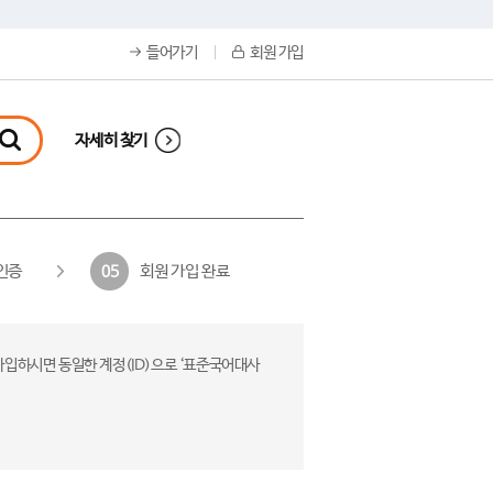
들어가기
회원 가입
자세히 찾기
인증
회원 가입 완료
05
가입하시면 동일한 계정(ID)으로 ‘표준국어대사