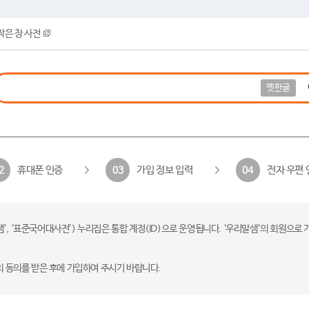
작은 창 사전
옛한글
휴대폰 인증
가입 정보 입력
전자 우편 
2
03
04
 ‘표준국어대사전’) 누리집은 통합 계정(ID)으로 운영됩니다. ‘우리말샘’의 회원으로 
의 동의를 받은 후에 가입하여 주시기 바랍니다.