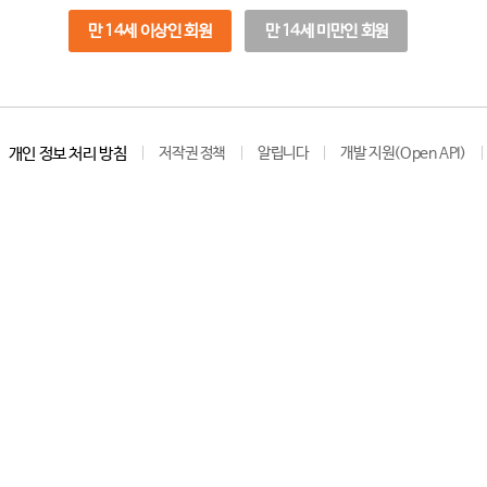
만 14세 이상인 회원
만 14세 미만인 회원
개인 정보 처리 방침
저작권 정책
알립니다
개발 지원(Open API)