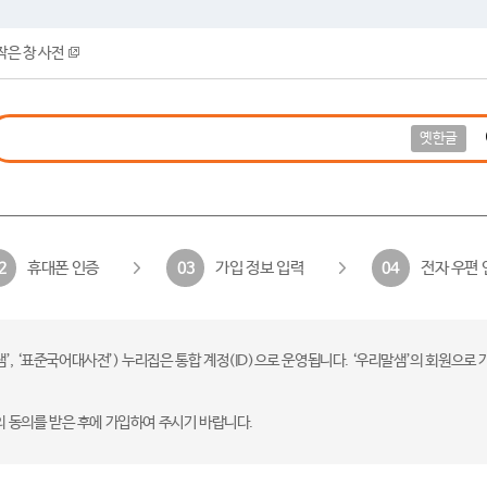
작은 창 사전
옛한글
휴대폰 인증
가입 정보 입력
전자 우편 
2
03
04
 ‘표준국어대사전’) 누리집은 통합 계정(ID)으로 운영됩니다. ‘우리말샘’의 회원으로 
의 동의를 받은 후에 가입하여 주시기 바랍니다.