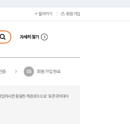
들어가기
회원 가입
자세히 찾기
인증
회원 가입 완료
05
가입하시면 동일한 계정(ID)으로 ‘표준국어대사