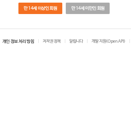
만 14세 이상인 회원
만 14세 미만인 회원
개인 정보 처리 방침
저작권 정책
알립니다
개발 지원(Open API)